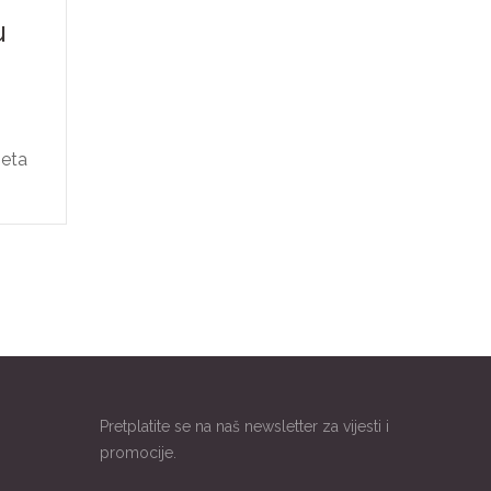
u
jeta
Pretplatite se na naš newsletter za vijesti i
promocije.