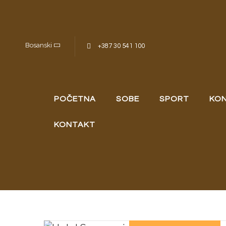
Skip to content
Bosanski
+387 30 541 100
POČETNA
SOBE
SPORT
KON
KONTAKT