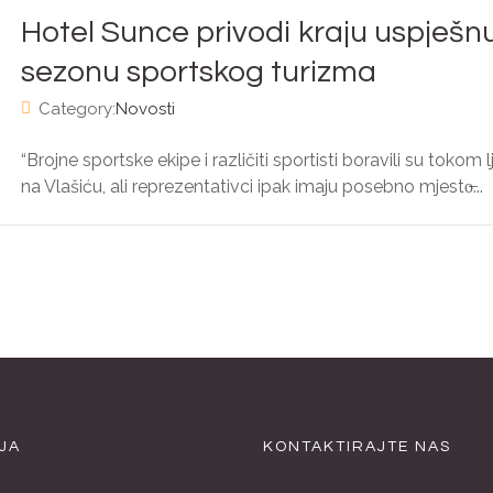
Hotel Sunce privodi kraju uspješn
sezonu sportskog turizma
Category:
Novosti
“Brojne sportske ekipe i različiti sportisti boravili su tokom l
na Vlašiću, ali reprezentativci ipak imaju posebno mjesto̶...
JA
KONTAKTIRAJTE NAS