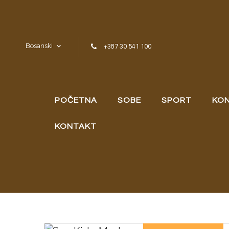
Skip to content
Bosanski
+387 30 541 100
POČETNA
SOBE
SPORT
KON
KONTAKT